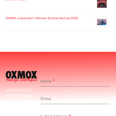
OXMOX präsentiert: Hammer Sommerfestival 2026
Name
*
KLAUS SCHULZ
VERLAGS GmbH
Firma
Schulenbeksweg
1
20535 Hamburg