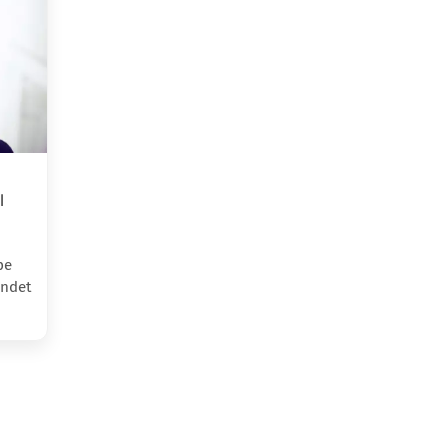
l
pe
indet