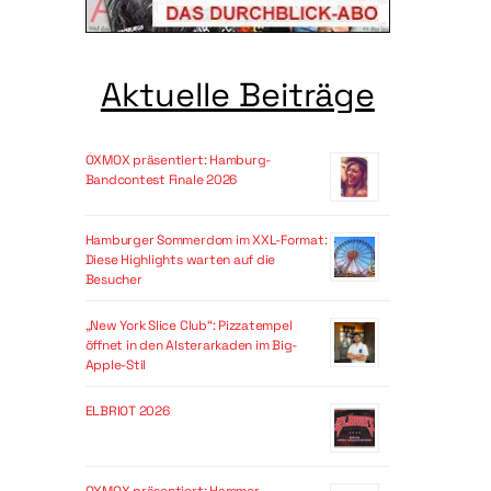
Aktuelle Beiträge
OXMOX präsentiert: Hamburg-
Bandcontest Finale 2026
Hamburger Sommerdom im XXL-Format:
Diese Highlights warten auf die
Besucher
„New York Slice Club“: Pizzatempel
öffnet in den Alsterarkaden im Big-
Apple-Stil
ELBRIOT 2026