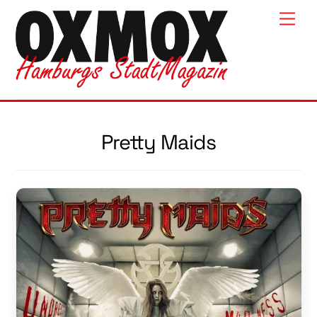
Skip
Men
to
content
Pretty Maids