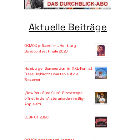
Aktuelle Beiträge
OXMOX präsentiert: Hamburg-
Bandcontest Finale 2026
Hamburger Sommerdom im XXL-Format:
Diese Highlights warten auf die
Besucher
„New York Slice Club“: Pizzatempel
öffnet in den Alsterarkaden im Big-
Apple-Stil
ELBRIOT 2026