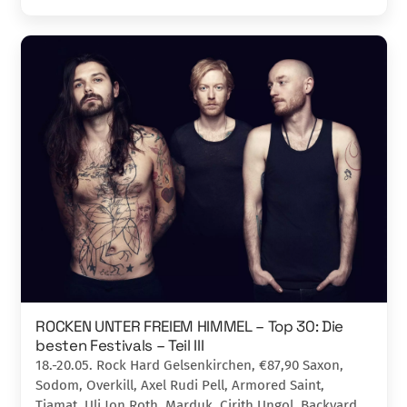
ROCKEN UNTER FREIEM HIMMEL – Top 30: Die
besten Festivals – Teil III
18.-20.05. Rock Hard Gelsenkirchen, €87,90 Saxon,
Sodom, Overkill, Axel Rudi Pell, Armored Saint,
Tiamat, Uli Jon Roth, Marduk, Cirith Ungol, Backyard