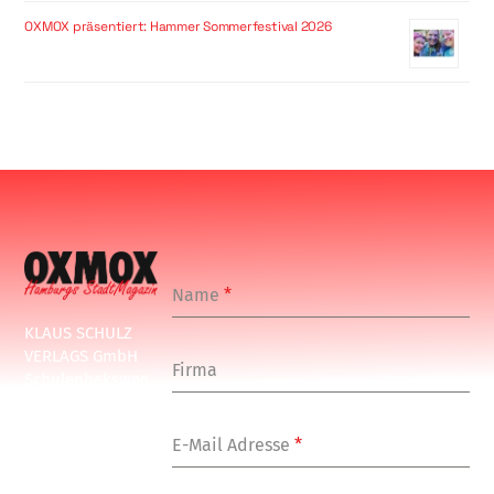
OXMOX präsentiert: Hammer Sommerfestival 2026
Name
*
KLAUS SCHULZ
VERLAGS GmbH
Firma
Schulenbeksweg
1
20535 Hamburg
E-Mail Adresse
*
Tel: +49-(0)-40-
24877-7