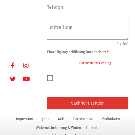
Fax: +49-(0)-40-
Telefon
249448
E-Mail:
info@oxmoxhh.d
Mitteilung
e
Internet:
www.oxmoxhh.d
0 / 500
e
Einwilligungserklärung Datenschutz
*
Facebook
Instagram
Ja, ich habe die
Datenschutzerklärung
zur
Kenntnis genommen und bin damit
einverstanden, dass die von mir angegebenen
Twitter
Youtube
Daten elektronisch erhoben und gespeichert
werden. Meine Daten werden dabei nur streng
zweckgebunden zur Bearbeitung und
Beantwortung meiner Anfrage genutzt.
Nachricht senden
Impressum
Jobs
AGB
Datenschutz
Mediadaten
Widerrufsbelehrung & Widerrufsformular