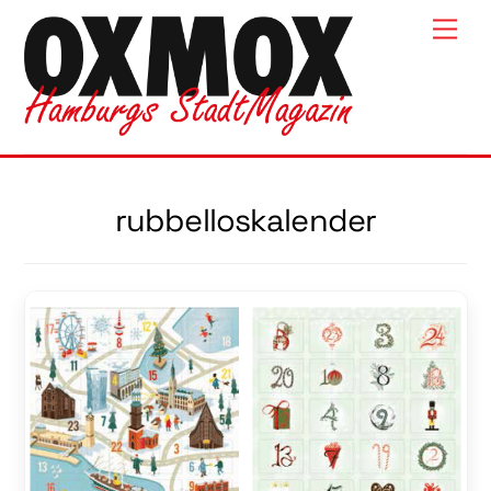
Skip
Men
to
content
rubbelloskalender