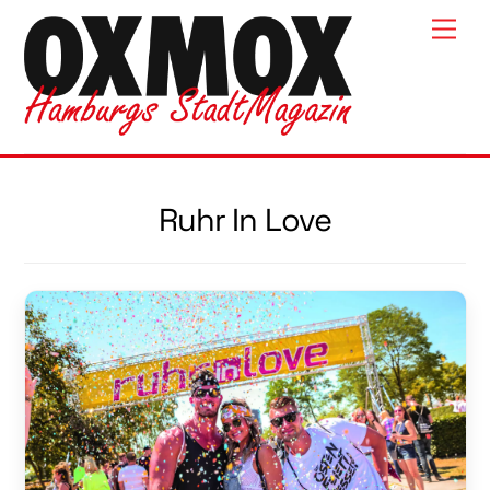
Skip
Men
to
content
Ruhr In Love