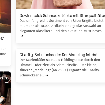
Gewinnspiel: Schmuckstücke mit Starqualitäte
Das umfangreiche Sorti­ment von Bijou Bri­gitte bietet
mit mehr als 10.000 Artikeln eine große Auswahl an
ele­ganten Klassikern und den aktuellen Must-haves!…
.12
 der
 und
Charity-Schmuckserie: Der Marieling ist da!
Der Marienkäfer saust als Frühlingsbote durch den
Himmel. Oder ziert als Schmuck­stück: Der kleine,
silberne „Marieling“ (ab 25,- €) ergänzt die Charity-
Schmuckserie…