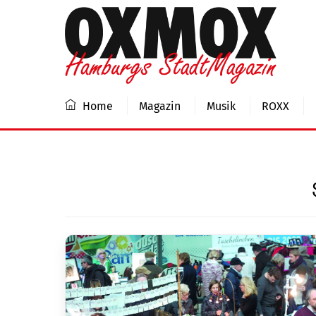
Skip
to
content
Home
Magazin
Musik
ROXX