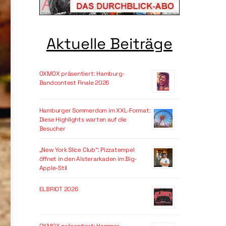
Aktuelle Beiträge
OXMOX präsentiert: Hamburg-
Bandcontest Finale 2026
Hamburger Sommerdom im XXL-Format:
Diese Highlights warten auf die
Besucher
„New York Slice Club“: Pizzatempel
öffnet in den Alsterarkaden im Big-
Apple-Stil
ELBRIOT 2026