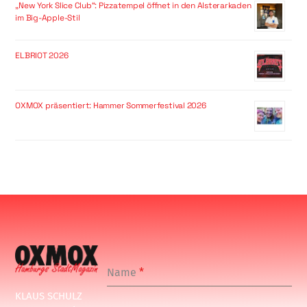
„New York Slice Club“: Pizzatempel öffnet in den Alsterarkaden
im Big-Apple-Stil
ELBRIOT 2026
OXMOX präsentiert: Hammer Sommerfestival 2026
Name
*
KLAUS SCHULZ