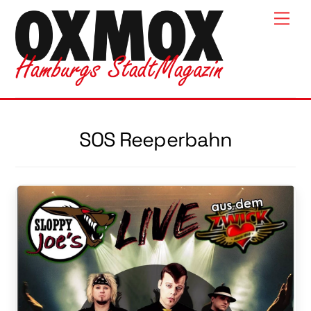
Skip
Men
to
content
SOS Reeperbahn