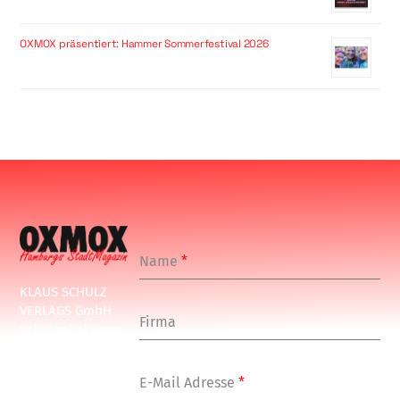
OXMOX präsentiert: Hammer Sommerfestival 2026
Name
*
KLAUS SCHULZ
VERLAGS GmbH
Firma
Schulenbeksweg
1
20535 Hamburg
E-Mail Adresse
*