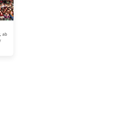
, ab
r