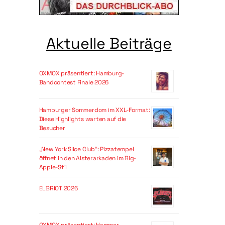
Aktuelle Beiträge
OXMOX präsentiert: Hamburg-
Bandcontest Finale 2026
Hamburger Sommerdom im XXL-Format:
Diese Highlights warten auf die
Besucher
„New York Slice Club“: Pizzatempel
öffnet in den Alsterarkaden im Big-
Apple-Stil
ELBRIOT 2026