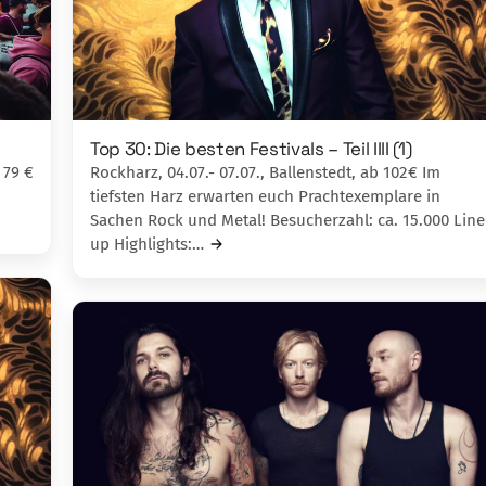
Top 30: Die besten Festivals – Teil IIII (1)
 79 €
Rockharz, 04.07.- 07.07., Ballenstedt, ab 102€ Im
tiefsten Harz erwarten euch Prachtexemplare in
Sachen Rock und Metal! Besucherzahl: ca. 15.000 Line
up Highlights:…