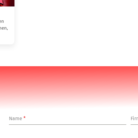
en
hen,
Name
*
Fi