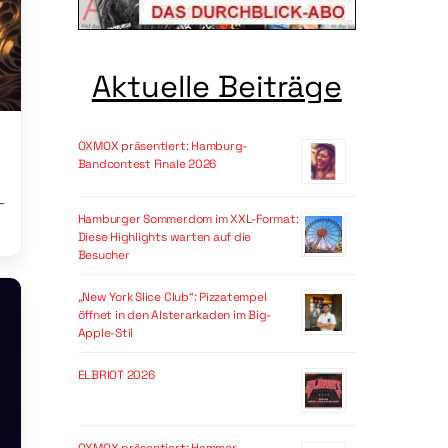
Aktuelle Beiträge
OXMOX präsentiert: Hamburg-
Bandcontest Finale 2026
-
Hamburger Sommerdom im XXL-Format:
Diese Highlights warten auf die
Besucher
„New York Slice Club“: Pizzatempel
öffnet in den Alsterarkaden im Big-
Apple-Stil
ELBRIOT 2026