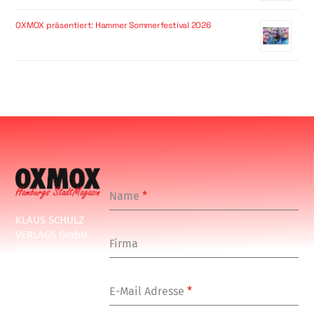
OXMOX präsentiert: Hammer Sommerfestival 2026
Name
*
KLAUS SCHULZ
VERLAGS GmbH
Firma
Schulenbeksweg
1
20535 Hamburg
E-Mail Adresse
*
Tel: +49-(0)-40-