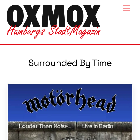
Skip
Men
to
content
Surrounded By Time