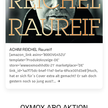
ACHIM REICHEL Raureif
[amazon_link asins=’B00OVG45ZU‘
template=’ProduktAnzeige-DE‘
store=’wwwoxmoxhhd0c-21′ marketplace=’DE‘
link_id=’4a7f75dc-b4ef-11e7-be1a-6f4ce301d3e8′]Huch,
hat er sich für´s Cover extra alt gema­cht? Er sah doch
gestern noch so jung aus!?…
OXMOX ABO AKTION