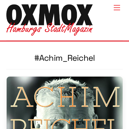
Skip
Men
to
content
#Achim_Reichel