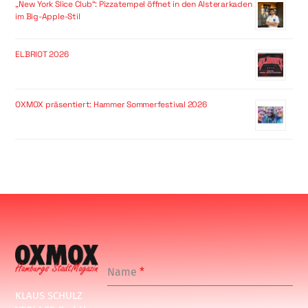
„New York Slice Club“: Pizzatempel öffnet in den Alsterarkaden
im Big-Apple-Stil
ELBRIOT 2026
OXMOX präsentiert: Hammer Sommerfestival 2026
Name
*
KLAUS SCHULZ