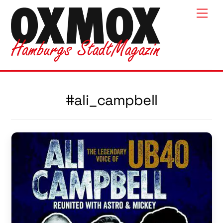
Skip
Men
to
content
#ali_campbell