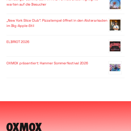
warten auf die Besucher
„New York Slice Club“: Pizzatempel öffnet in den Alsterarkaden
im Big-Apple-Stil
ELBRIOT 2026
OXMOX präsentiert: Hammer Sommerfestival 2026