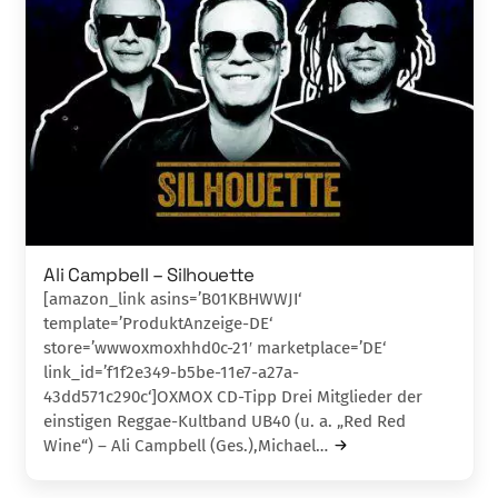
Ali Campbell – Silhouette
[amazon_link asins=’B01KBHWWJI‘
template=’ProduktAnzeige-DE‘
store=’wwwoxmoxhhd0c-21′ marketplace=’DE‘
link_id=’f1f2e349-b5be-11e7-a27a-
43dd571c290c‘]OXMOX CD-Tipp Drei Mitglieder der
einstigen Reggae-Kultba­nd UB40 (u. a. „Red Red
Wine“) – Ali Campbell (Ges.),Michael…