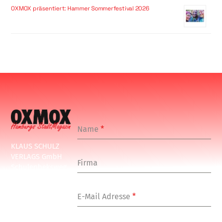
OXMOX präsentiert: Hammer Sommerfestival 2026
Name
*
KLAUS SCHULZ
VERLAGS GmbH
Firma
Schulenbeksweg
1
20535 Hamburg
E-Mail Adresse
*
Tel: +49-(0)-40-
24877-7