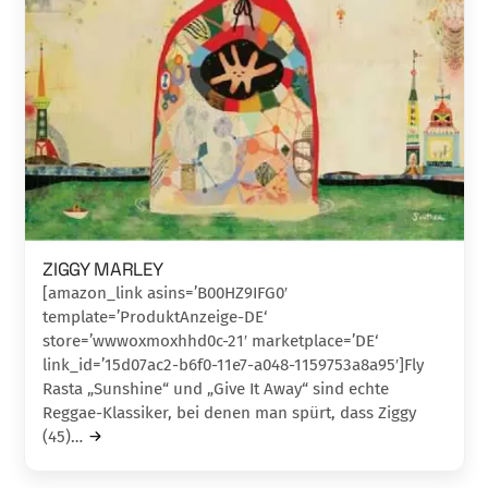
ZIGGY MARLEY
[amazon_link asins=’B00HZ9IFG0′
template=’ProduktAnzeige-DE‘
store=’wwwoxmoxhhd0c-21′ marketplace=’DE‘
link_id=’15d07ac2-b6f0-11e7-a048-1159753a8a95′]Fly
Rasta „Sunshine“ und „Give It Away“ sind echte
Reggae-Klassiker, bei denen man spürt, dass Ziggy
(45)…