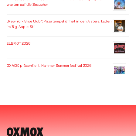
warten auf die Besucher
„New York Slice Club“: Pizzatempel öffnet in den Alsterarkaden
im Big-Apple-Stil
ELBRIOT 2026
OXMOX präsentiert: Hammer Sommerfestival 2026