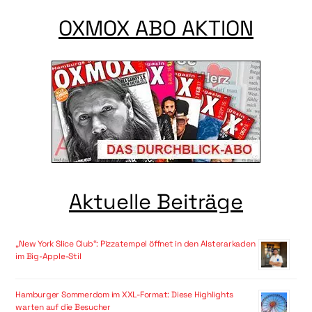
OXMOX ABO AKTION
Aktuelle Beiträge
„New York Slice Club“: Pizzatempel öffnet in den Alsterarkaden
im Big-Apple-Stil
Hamburger Sommerdom im XXL-Format: Diese Highlights
warten auf die Besucher