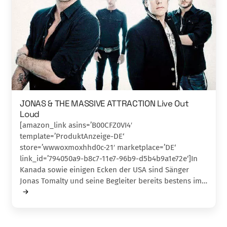
JONAS & THE MASSIVE ATTRACTION Live Out
Loud
[amazon_link asins=’B00CFZ0VI4′
template=’ProduktAnzeige-DE‘
store=’wwwoxmoxhhd0c-21′ marketplace=’DE‘
link_id=’794050a9-b8c7-11e7-96b9-d5b4b9a1e72e‘]In
Kanada sowie einigen Ecken der USA sind Sänger
Jonas Tomalty und seine Begleiter bereits bestens im…