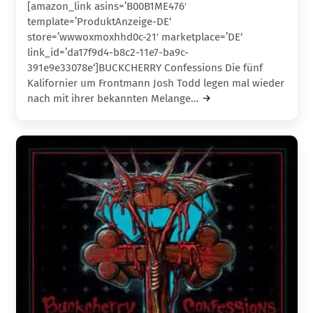
[amazon_link asins=’B00B1ME476′
template=’ProduktAnzeige-DE‘
store=’wwwoxmoxhhd0c-21′ marketplace=’DE‘
link_id=’da17f9d4-b8c2-11e7-ba9c-
391e9e33078e‘]BUCKCHERRY Confessions Die fünf
Kalifornier um Frontmann Josh Todd legen mal wieder
nach mit ihrer bekannten Melange…