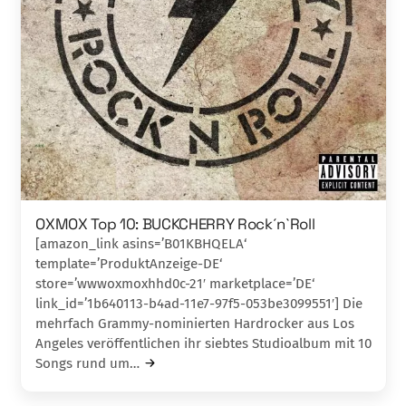
OXMOX Top 10: BUCKCHERRY Rock´n`Roll
[amazon_link asins=’B01KBHQELA‘
template=’ProduktAnzeige-DE‘
store=’wwwoxmoxhhd0c-21′ marketplace=’DE‘
link_id=’1b640113-b4ad-11e7-97f5-053be3099551′] Die
mehrfach Grammy-nominierten Hardro­cker aus Los
Angeles veröffentlichen ihr siebtes Studioalbum mit 10
Songs rund um…