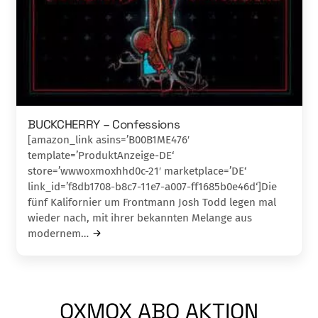
BUCKCHERRY – Confessions
[amazon_link asins=’B00B1ME476′
template=’ProduktAnzeige-DE‘
store=’wwwoxmoxhhd0c-21′ marketplace=’DE‘
link_id=’f8db1708-b8c7-11e7-a007-ff1685b0e46d‘]Die
fünf Kalifornier um Frontmann Josh Todd legen mal
wieder nach, mit ihrer bekannten Melange aus
modernem…
OXMOX ABO AKTION