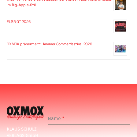
im Big-Apple-Stil
ELBRIOT 2026
OXMOX präsentiert: Hammer Sommerfestival 2026
Name
*
KLAUS SCHULZ
VERLAGS GmbH