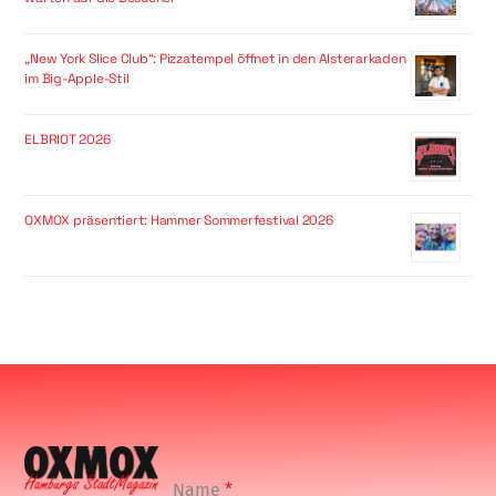
„New York Slice Club“: Pizzatempel öffnet in den Alsterarkaden
im Big-Apple-Stil
ELBRIOT 2026
OXMOX präsentiert: Hammer Sommerfestival 2026
Name
*