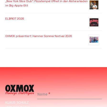
„New York Slice Club“: Pizzatempel öffnet in den Alsterarkaden
im Big-Apple-Stil
ELBRIOT 2026
OXMOX präsentiert: Hammer Sommerfestival 2026
Name
*
KLAUS SCHULZ