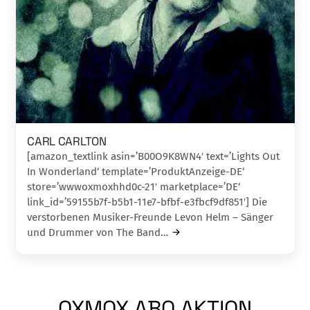
CARL CARLTON
[amazon_textlink asin=’B00O9K8WN4′ text=’Lights Out
In Wonderland‘ template=’ProduktAnzeige-DE‘
store=’wwwoxmoxhhd0c-21′ marketplace=’DE‘
link_id=’59155b7f-b5b1-11e7-bfbf-e3fbcf9df851′] Die
verstorbenen Musiker-Freunde Levon Helm – Sänger
und Drummer von The Band…
OXMOX ABO AKTION