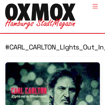
Skip
Men
to
content
#CARL_CARLTON_LIghts_Out_In