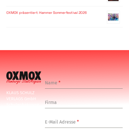
OXMOX präsentiert: Hammer Sommerfestival 2026
Name
*
KLAUS SCHULZ
VERLAGS GmbH
Firma
Schulenbeksweg
1
20535 Hamburg
E-Mail Adresse
*
Tel: +49-(0)-40-