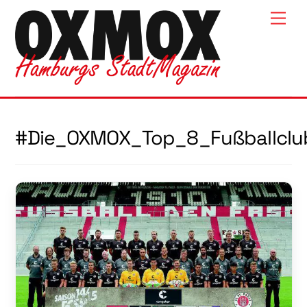
Skip
Men
to
content
#Die_OXMOX_Top_8_Fußballclu