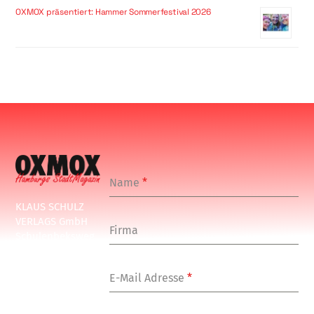
OXMOX präsentiert: Hammer Sommerfestival 2026
Name
*
KLAUS SCHULZ
VERLAGS GmbH
Firma
Schulenbeksweg
1
20535 Hamburg
E-Mail Adresse
*
Tel: +49-(0)-40-
24877-7