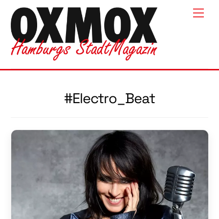
Skip
Men
to
content
#Electro_Beat