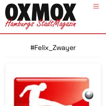
Skip
Men
to
content
#Felix_Zwayer