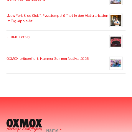
„New York Slice Club“: Pizzatempel öffnet in den Alsterarkaden
im Big-Apple-Stil
ELBRIOT 2026
OXMOX präsentiert: Hammer Sommerfestival 2026
Name
*