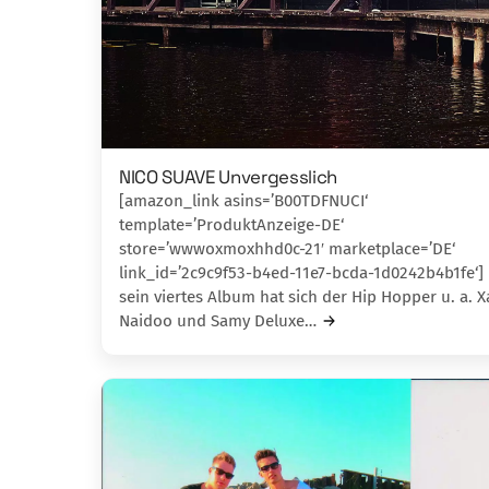
NICO SUAVE Unvergesslich
[amazon_link asins=’B00TDFNUCI‘
template=’ProduktAnzeige-DE‘
store=’wwwoxmoxhhd0c-21′ marketplace=’DE‘
link_id=’2c9c9f53-b4ed-11e7-bcda-1d0242b4b1fe‘] 
sein viertes Album hat sich der Hip Hop­per u. a. X
Naidoo und Samy Deluxe…