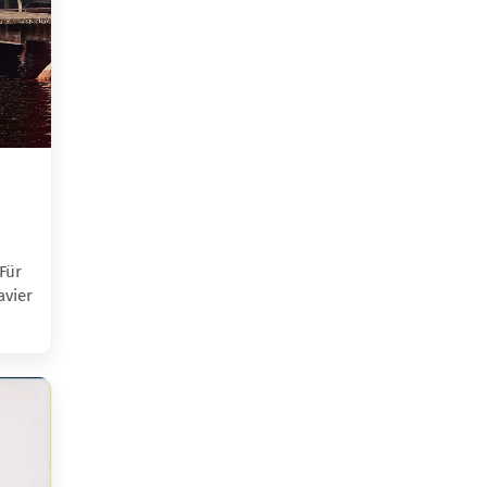
Für
avier