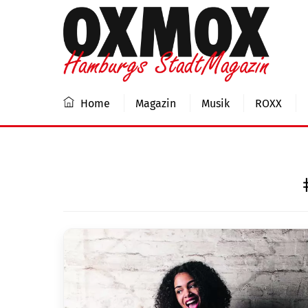
Skip
to
content
Home
Magazin
Musik
ROXX