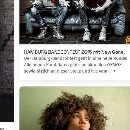
HAMBURG BANDCONTEST 2015 mit New Gene.
Der Hamburg-Bandcontest geht in eine neue Runde!
Alle neuen Kandidaten gibt’s im aktuellen OXMOX
sowie täglich an dieser Stelle und live vom…
RG-