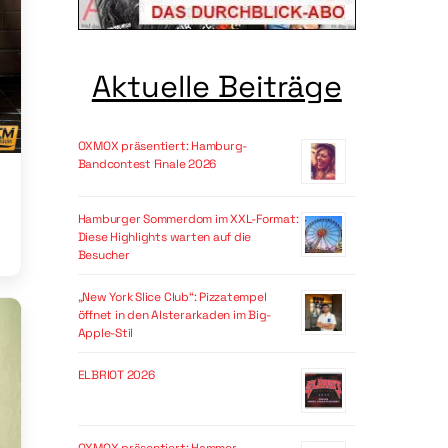
Aktuelle Beiträge
OXMOX präsentiert: Hamburg-
Bandcontest Finale 2026
Hamburger Sommerdom im XXL-Format:
Diese Highlights warten auf die
Besucher
„New York Slice Club“: Pizzatempel
öffnet in den Alsterarkaden im Big-
Apple-Stil
ELBRIOT 2026