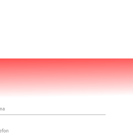
rma
efon