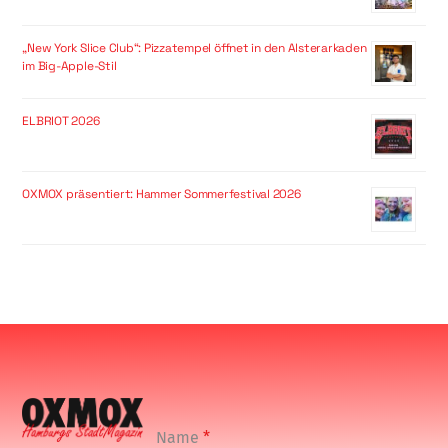
„New York Slice Club“: Pizzatempel öffnet in den Alsterarkaden
im Big-Apple-Stil
ELBRIOT 2026
OXMOX präsentiert: Hammer Sommerfestival 2026
Name
*