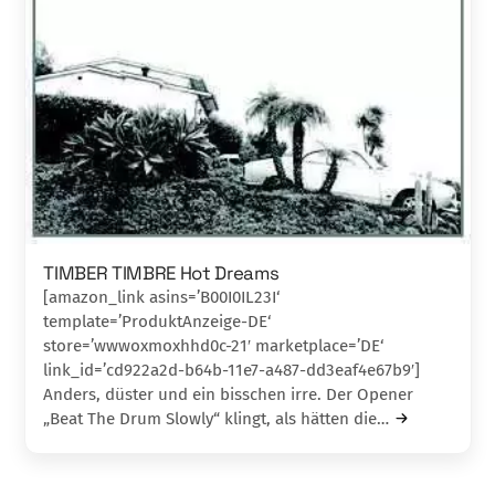
TIMBER TIMBRE Hot Dreams
[amazon_link asins=’B00I0IL23I‘
template=’ProduktAnzeige-DE‘
store=’wwwoxmoxhhd0c-21′ marketplace=’DE‘
link_id=’cd922a2d-b64b-11e7-a487-dd3eaf4e67b9′]
Anders, düster und ein bisschen irre. Der Opener
„Beat The Drum Slowly“ klingt, als hätten die…