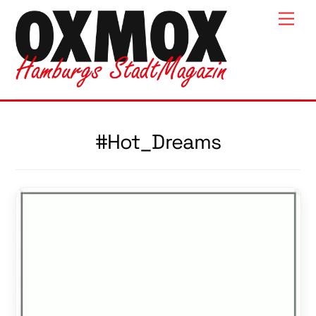
Skip
Men
to
content
#Hot_Dreams