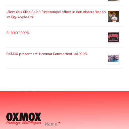
„New York Slice Club“: Pizzatempel öffnet in den Alsterarkaden
im Big-Apple-Stil
ELBRIOT 2026
OXMOX präsentiert: Hammer Sommerfestival 2026
Name
*