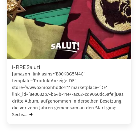
I-FIRE Salut!
[amazon_link asins=’B00KBG5M4C‘
template=’ProduktAnzeige-DE‘
store=’wwwoxmoxhhd0c-21′ marketplace=’DE‘
link_id=’8e0082b7-b64b-11e7-ac62-cd9060dc5afe‘]Das
dritte Album, aufgenommen in dersel­ben Besetzung,
die vor zehn Jahren gemein­sam an den Start ging:
Sechs…