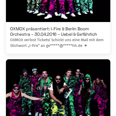
OXMOX präsentiert: I-Fire & Berlin Boom
Orchestra – 30.04.2016 – Uebel & Gefährlich
OXMOX verlost Tickets! Schickt uns eine Mail mit dem
Stichwort „I-Fire“ an ge*****@*****hh.de