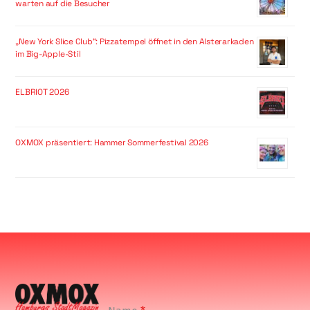
warten auf die Besucher
„New York Slice Club“: Pizzatempel öffnet in den Alsterarkaden
im Big-Apple-Stil
ELBRIOT 2026
OXMOX präsentiert: Hammer Sommerfestival 2026