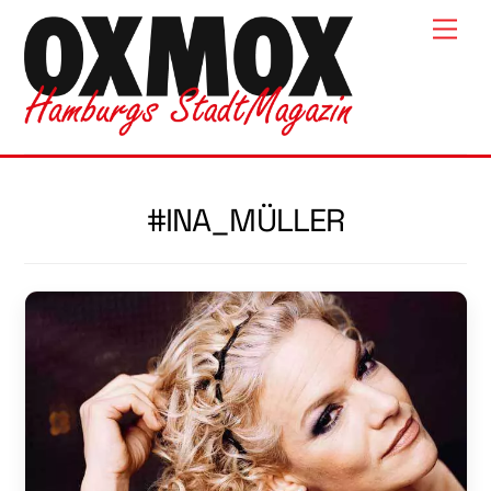
Skip
Men
to
content
#INA_MÜLLER