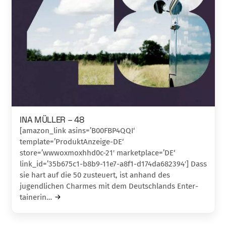
INA MÜLLER – 48
[amazon_link asins=’B00FBP4QQI‘
template=’ProduktAnzeige-DE‘
store=’wwwoxmoxhhd0c-21′ marketplace=’DE‘
link_id=’35b675c1-b8b9-11e7-a8f1-d174da682394′] Dass
sie hart auf die 50 zusteuert, ist anhand des
jugendlichen Charmes mit dem Deutsch­lan­ds En­ter­
tainerin…