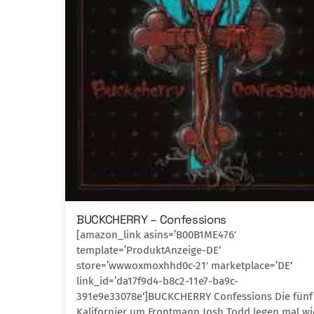
BUCKCHERRY – Confessions
[amazon_link asins=’B00B1ME476′
template=’ProduktAnzeige-DE‘
store=’wwwoxmoxhhd0c-21′ marketplace=’DE‘
link_id=’da17f9d4-b8c2-11e7-ba9c-
391e9e33078e‘]BUCKCHERRY Confessions Die fünf
Kalifornier um Frontmann Josh Todd legen mal w