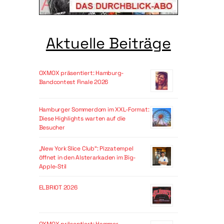
Aktuelle Beiträge
OXMOX präsentiert: Hamburg-
Bandcontest Finale 2026
Hamburger Sommerdom im XXL-Format:
Diese Highlights warten auf die
Besucher
„New York Slice Club“: Pizzatempel
öffnet in den Alsterarkaden im Big-
Apple-Stil
ELBRIOT 2026