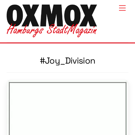
Skip
Men
to
content
#Joy_Division