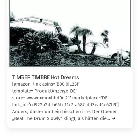
TIMBER TIMBRE Hot Dreams
[amazon_link asins=’B00I0IL23I‘
template=’ProduktAnzeige-DE‘
store=’wwwoxmoxhhd0c-21′ marketplace=’DE‘
link_id=’cd922a2d-b64b-11e7-a487-dd3eaf4e67b9′]
Anders, düster und ein bisschen irre. Der Opener
„Beat The Drum Slowly“ klingt, als hätten die…