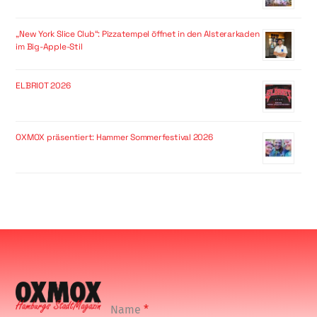
„New York Slice Club“: Pizzatempel öffnet in den Alsterarkaden
im Big-Apple-Stil
ELBRIOT 2026
OXMOX präsentiert: Hammer Sommerfestival 2026
Name
*