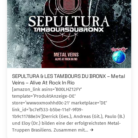
SEPULTURA & LES TAMBOURS DU BRONX – Metal
Veins – Alive At Rock In Rio
[amazon_link asins=’B00LHZ12FY‘
template=’ProduktAnzeige-DE‘
store=’wwwoxmoxhhd0c-21′ marketplace=’DE‘
link_id=’bc7ef533-b5be-11e7-9f09-
1b9c11788e34′]Derrick (Ges.), Andreas (Git.), Paulo (B.)
und Eloy (Dr.) bilden eine der erfolgreichsten Metal-
Truppen Brasiliens. Zusammen mit…