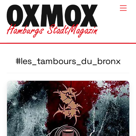
Skip
Men
to
content
#les_tambours_du_bronx