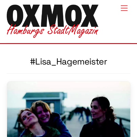
Skip
Men
to
content
#Lisa_Hagemeister