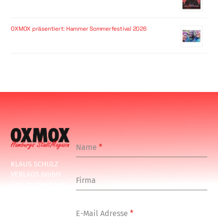
OXMOX präsentiert: Hammer Sommerfestival 2026
Name
*
KLAUS SCHULZ
VERLAGS GmbH
Firma
Schulenbeksweg
1
20535 Hamburg
E-Mail Adresse
*