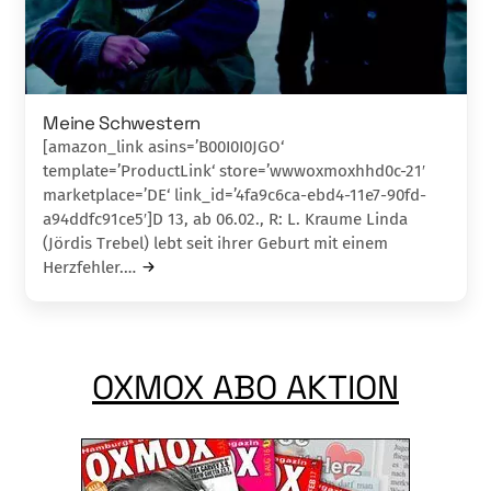
Meine Schwestern
[amazon_link asins=’B00I0I0JGO‘
template=’ProductLink‘ store=’wwwoxmoxhhd0c-21′
marketplace=’DE‘ link_id=’4fa9c6ca-ebd4-11e7-90fd-
a94ddfc91ce5′]D 13, ab 06.02., R: L. Kraume Linda
(Jördis Trebel) lebt seit ihrer Geburt mit einem
Herzfehler.…
OXMOX ABO AKTION