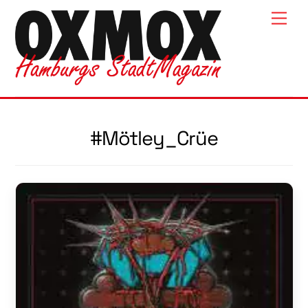
Skip
Men
to
content
#Mötley_Crüe