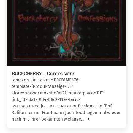
BUCKCHERRY – Confessions
[amazon_link asins=’B00B1ME476′
template=’ProduktAnzeige-DE‘
store=’wwwoxmoxhhd0c-21′ marketplace=’DE‘
link_id=’da17f9d4-b8c2-11e7-ba9c-
391e9e33078e‘]BUCKCHERRY Confessions Die fünf
Kalifornier um Frontmann Josh Todd legen mal wieder
nach mit ihrer bekannten Melange…