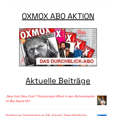
OXMOX ABO AKTION
Aktuelle Beiträge
„New York Slice Club“: Pizzatempel öffnet in den Alsterarkaden
im Big-Apple-Stil
Hamburger Sommerdom im XXL-Format: Diese Highlights