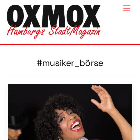
Skip
Men
to
content
#musiker_börse