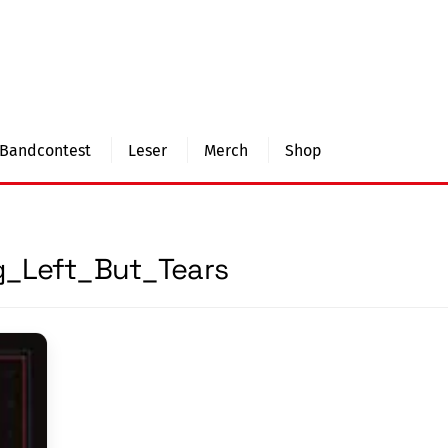
Bandcontest
Leser
Merch
Shop
g_Left_But_Tears