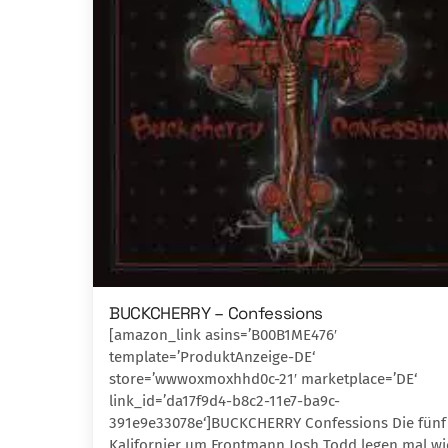
BUCKCHERRY – Confessions
[amazon_link asins=’B00B1ME476′
template=’ProduktAnzeige-DE‘
store=’wwwoxmoxhhd0c-21′ marketplace=’DE‘
link_id=’da17f9d4-b8c2-11e7-ba9c-
391e9e33078e‘]BUCKCHERRY Confessions Die fünf
Kalifornier um Frontmann Josh Todd legen mal w