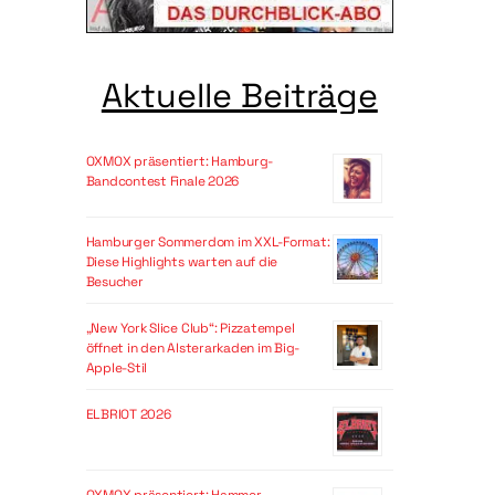
Aktuelle Beiträge
OXMOX präsentiert: Hamburg-
Bandcontest Finale 2026
Hamburger Sommerdom im XXL-Format:
Diese Highlights warten auf die
Besucher
„New York Slice Club“: Pizzatempel
öffnet in den Alsterarkaden im Big-
Apple-Stil
ELBRIOT 2026