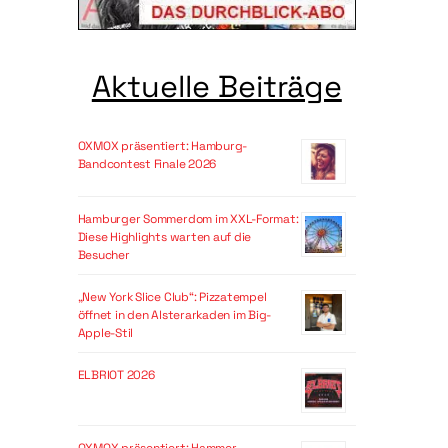
Aktuelle Beiträge
OXMOX präsentiert: Hamburg-
Bandcontest Finale 2026
Hamburger Sommerdom im XXL-Format:
Diese Highlights warten auf die
Besucher
„New York Slice Club“: Pizzatempel
öffnet in den Alsterarkaden im Big-
Apple-Stil
ELBRIOT 2026