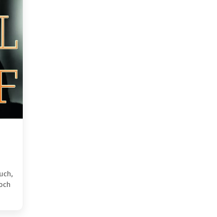
uch,
doch