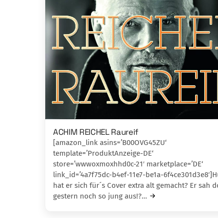
ACHIM REICHEL Raureif
[amazon_link asins=’B00OVG45ZU‘
template=’ProduktAnzeige-DE‘
store=’wwwoxmoxhhd0c-21′ marketplace=’DE‘
link_id=’4a7f75dc-b4ef-11e7-be1a-6f4ce301d3e8′]H
hat er sich für´s Cover extra alt gema­cht? Er sah 
gestern noch so jung aus!?…