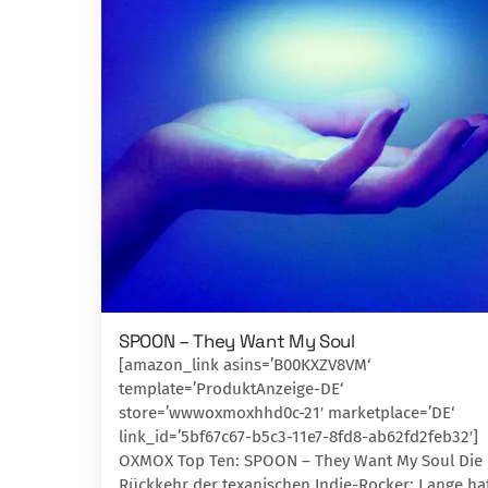
SPOON – They Want My Soul
[amazon_link asins=’B00KXZV8VM‘
template=’ProduktAnzeige-DE‘
store=’wwwoxmoxhhd0c-21′ marketplace=’DE‘
link_id=’5bf67c67-b5c3-11e7-8fd8-ab62fd2feb32′]
OXMOX Top Ten: SPOON – They Want My Soul Die
Rückkehr der texanischen Indie-Rocker: Lange ha