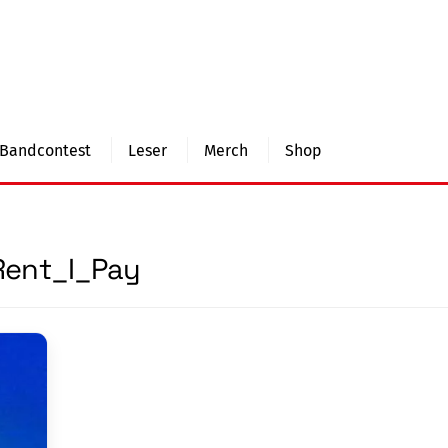
Bandcontest
Leser
Merch
Shop
Rent_I_Pay