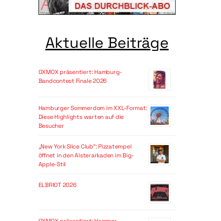
Aktuelle Beiträge
OXMOX präsentiert: Hamburg-
Bandcontest Finale 2026
Hamburger Sommerdom im XXL-Format:
Diese Highlights warten auf die
Besucher
„New York Slice Club“: Pizzatempel
öffnet in den Alsterarkaden im Big-
Apple-Stil
ELBRIOT 2026