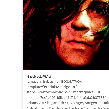
RYAN ADAMS
[amazon_link asins=’B00LGATVO4′
template=’ProduktAnzeige-DE‘
store=’wwwoxmoxhhd0c-21′ marketplace=’DE‘
link_id=’7ec2e400-b5bc-11e7-b411-a3da2b375334′
Adams 2012 begann der US-Singer/Songwriter mi
Aufnahmen. „Deutlich orchestraler“, sollte das We