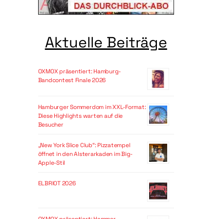
Aktuelle Beiträge
OXMOX präsentiert: Hamburg-
Bandcontest Finale 2026
Hamburger Sommerdom im XXL-Format:
Diese Highlights warten auf die
Besucher
„New York Slice Club“: Pizzatempel
öffnet in den Alsterarkaden im Big-
Apple-Stil
ELBRIOT 2026