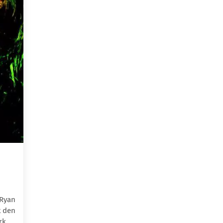
]Ryan
t den
rk