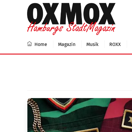
Skip
to
content
Home
Magazin
Musik
ROXX