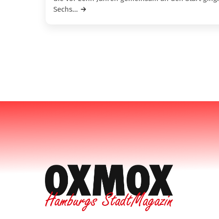
Sechs…