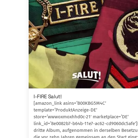
I-FIRE Salut!
[amazon_link asins=’B00KBG5M4C‘
template=’ProduktAnzeige-DE‘
store=’wwwoxmoxhhd0c-21′ marketplace=’DE‘
link_id=’8e0082b7-b64b-11e7-ac62-cd9060dc5afe‘
dritte Album, aufgenommen in dersel­ben Besetzu
die vor zehn Jahren gemein­sam an den Start ging: