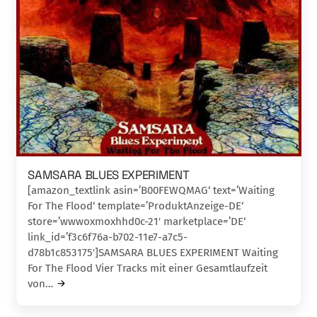
SAMSARA BLUES EXPERIMENT
[amazon_textlink asin=’B00FEWQMAG‘ text=’Waiting
For The Flood‘ template=’ProduktAnzeige-DE‘
store=’wwwoxmoxhhd0c-21′ marketplace=’DE‘
link_id=’f3c6f76a-b702-11e7-a7c5-
d78b1c853175′]SAMSARA BLUES EXPERIMENT Waiting
For The Flood Vier Tracks mit einer Gesamtlaufzeit
von…