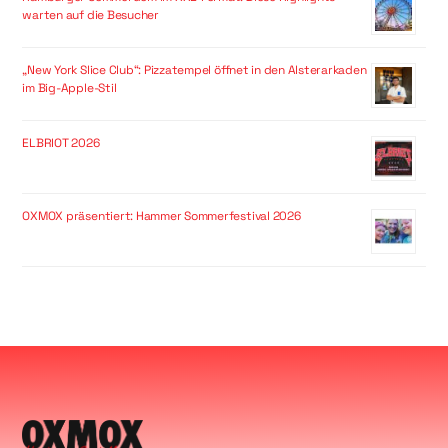
warten auf die Besucher
„New York Slice Club“: Pizzatempel öffnet in den Alsterarkaden
im Big-Apple-Stil
ELBRIOT 2026
OXMOX präsentiert: Hammer Sommerfestival 2026