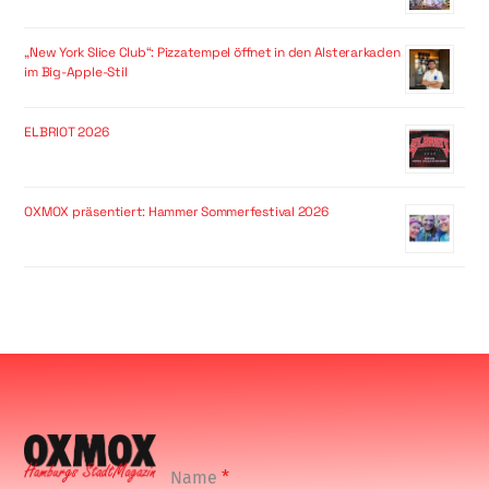
„New York Slice Club“: Pizzatempel öffnet in den Alsterarkaden
im Big-Apple-Stil
ELBRIOT 2026
OXMOX präsentiert: Hammer Sommerfestival 2026
Name
*