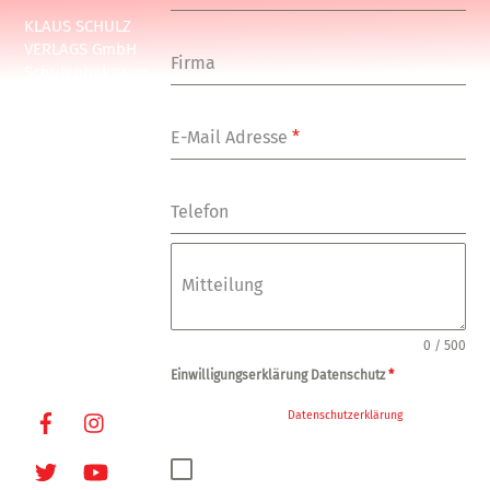
KLAUS SCHULZ
VERLAGS GmbH
Firma
Schulenbeksweg
1
20535 Hamburg
E-Mail Adresse
*
Tel: +49-(0)-40-
24877-7
Fax: +49-(0)-40-
Telefon
249448
E-Mail:
info@oxmoxhh.d
Mitteilung
e
Internet:
www.oxmoxhh.d
0 / 500
e
Einwilligungserklärung Datenschutz
*
Facebook
Instagram
Ja, ich habe die
Datenschutzerklärung
zur
Kenntnis genommen und bin damit
einverstanden, dass die von mir angegebenen
Twitter
Youtube
Daten elektronisch erhoben und gespeichert
werden. Meine Daten werden dabei nur streng