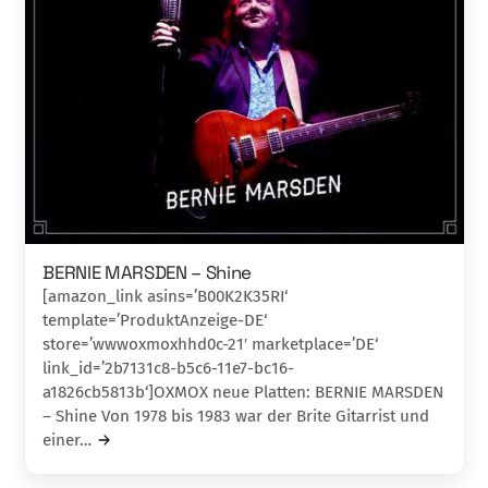
BERNIE MARSDEN – Shine
[amazon_link asins=’B00K2K35RI‘
template=’ProduktAnzeige-DE‘
store=’wwwoxmoxhhd0c-21′ marketplace=’DE‘
link_id=’2b7131c8-b5c6-11e7-bc16-
a1826cb5813b‘]OXMOX neue Platten: BERNIE MARSDEN
– Shine Von 1978 bis 1983 war der Brite Gitarrist und
einer…