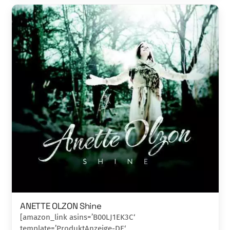
ANETTE OLZON Shine
[amazon_link asins=’B00LJ1EK3C‘
template=’ProduktAnzeige-DE‘