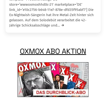
store=’wwwoxmoxhhd0c-21′ marketplace=’DE‘
link_id=’e10c2756-b648-11e7-878e-dfd35f95abf7′] Die
Ex-Nightwish-Sängerin hat ihre Metal-Zeit hinter sich
gelassen. Auf dem Solodebüt verarbeitet die 42-
Jährige Schicksalsschläge und…
OXMOX ABO AKTION