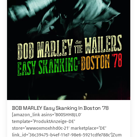
BOB MARLEY Easy Skanking In Boston ’78
[amazon_link asins=’B00SHH8JL0′
template=’ProduktAnzeige-DE‘
store=’wwwoxmoxhhd0c-21′ marketplace=’DE‘
link_id=’36c39475-b4ef-11e7-98e6-5921cdfe788c‘]Zum