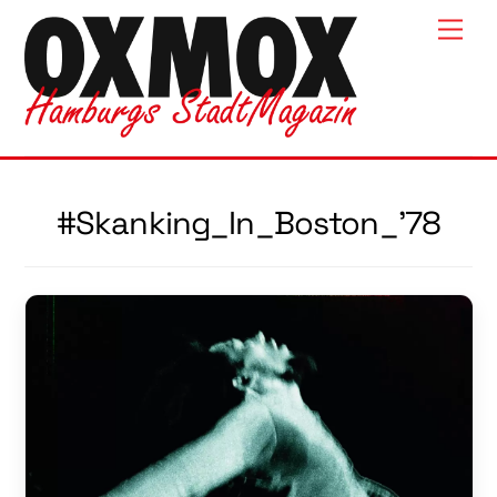
Skip
Men
to
content
#Skanking_In_Boston_’78