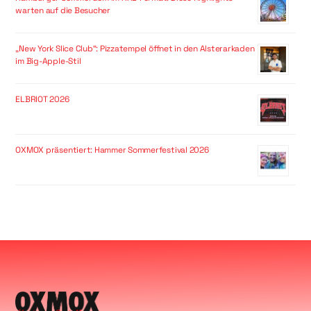
warten auf die Besucher
„New York Slice Club“: Pizzatempel öffnet in den Alsterarkaden
im Big-Apple-Stil
ELBRIOT 2026
OXMOX präsentiert: Hammer Sommerfestival 2026