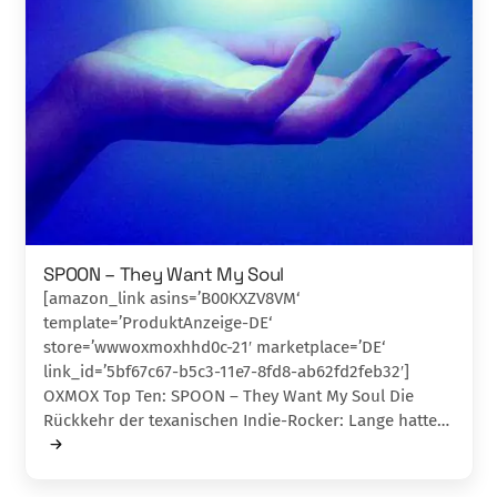
SPOON – They Want My Soul
[amazon_link asins=’B00KXZV8VM‘
template=’ProduktAnzeige-DE‘
store=’wwwoxmoxhhd0c-21′ marketplace=’DE‘
link_id=’5bf67c67-b5c3-11e7-8fd8-ab62fd2feb32′]
OXMOX Top Ten: SPOON – They Want My Soul Die
Rückkehr der texanischen Indie-Rocker: Lange hatte…