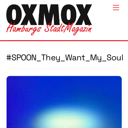
Skip
Men
to
content
#SPOON_They_Want_My_Soul