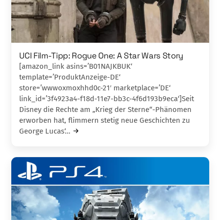
UCI Film-Tipp: Rogue One: A Star Wars Story
[amazon_link asins=’B01NAJKBUK‘
template=’ProduktAnzeige-DE‘
store=’wwwoxmoxhhd0c-21′ marketplace=’DE‘
link_id=’3f4923a4-f18d-11e7-bb3c-4f6d193b9eca‘]Seit
Disney die Rechte am „Krieg der Sterne“-Phänomen
erworben hat, flimmern stetig neue Ge­schichten zu
George Lucas‘…