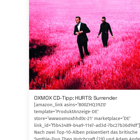
OXMOX CD-Tipp: HURTS: Surrender
[amazon_link asins=’B00ZHQ39Z0′
template=’ProduktAnzeige-DE‘
store=’wwwoxmoxhhd0c-21′ marketplace=’DE‘
link_id=’f5b43489-b4a9-11e7-ad3d-7bc27b36d9df‘]
Nach zwei Top-10-Alben präsentiert das britische
Synthie-Duo Theo Hutchcraft (29) und Adam And