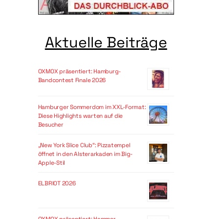
Aktuelle Beiträge
OXMOX präsentiert: Hamburg-
Bandcontest Finale 2026
Hamburger Sommerdom im XXL-Format:
Diese Highlights warten auf die
Besucher
„New York Slice Club“: Pizzatempel
öffnet in den Alsterarkaden im Big-
Apple-Stil
ELBRIOT 2026