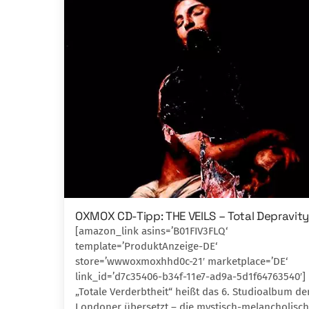
OXMOX CD-Tipp: THE VEILS – Total Depravity
[amazon_link asins=’B01FIV3FLQ‘
template=’ProduktAnzeige-DE‘
store=’wwwoxmoxhhd0c-21′ marketplace=’DE‘
link_id=’d7c35406-b34f-11e7-ad9a-5d1f64763540′]
„Totale Verderbtheit“ heißt das 6. Studioal­bum de
Londoner übersetzt – die mystisch-melancholisc