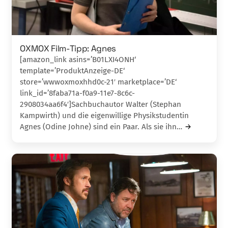
OXMOX Film-Tipp: Agnes
[amazon_link asins=’B01LXI4ONH‘
template=’ProduktAnzeige-DE‘
store=’wwwoxmoxhhd0c-21′ marketplace=’DE‘
link_id=’8faba71a-f0a9-11e7-8c6c-
2908034aa6f4′]Sachbuchautor Walter (Stephan
Kampwirth) und die eigenwillige Physikstudentin
Agnes (Odine Johne) sind ein Paar. Als sie ihn…