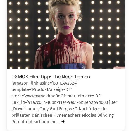
OXMOX Film-Tipp: The Neon Demon
[amazon_link asins=’B01EAV23Z4′
template=’ProduktAnzeige-DE‘
store=’wwwoxmoxhhd0c-21′ marketplace=’DE‘
link_id=’91a7c044-f0bb-11e7-9e61-5b3eb2b4d000′]Der
„Drive“– und „Only God Forgives“-Nachfol­ger des
brillanten dänischen Filmemachers Nicolas Winding
Refn dreht sich um ein…