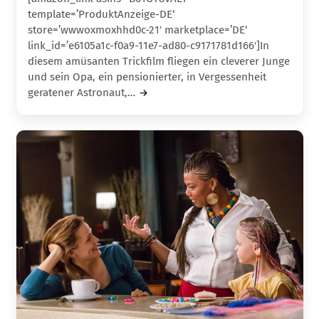
template=’ProduktAnzeige-DE‘
store=’wwwoxmoxhhd0c-21′ marketplace=’DE‘
link_id=’e6105a1c-f0a9-11e7-ad80-c9171781d166′]In
diesem amüsanten Trickfilm fliegen ein cleverer Junge
und sein Opa, ein pensionierter, in Vergessen­heit
geratener Astronaut,…