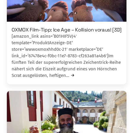
OXMOX Film-Tipp: Ice Age – Kollision voraus! [3D]
[amazon_link asins=’B01HIF5VJ4′
template=’ProduktAnzeige-DE‘
store=’wwwoxmoxhhd0c-21′ marketplace=’DE‘
link_id=’67478e4c-f0bc-11e7-8783-cf263a81a4b6′]Im
fünften Teil der supererfolgreichen Zeichentrick-Reihe
nähert sich die Eiszeit aufgrund eines von Hörnchen
Scrat ausgelösten, heftigen…