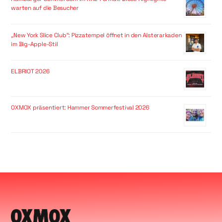
warten auf die Besucher
„New York Slice Club“: Pizzatempel öffnet in den Alsterarkaden
im Big-Apple-Stil
ELBRIOT 2026
OXMOX präsentiert: Hammer Sommerfestival 2026