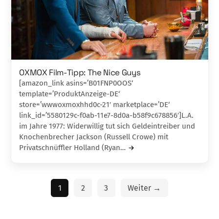
OXMOX Film-Tipp: The Nice Guys
[amazon_link asins=’B01FNP0OOS‘
template=’ProduktAnzeige-DE‘
store=’wwwoxmoxhhd0c-21′ marketplace=’DE‘
link_id=’5580129c-f0ab-11e7-8d0a-b58f9c678856′]L.A.
im Jahre 1977: Widerwillig tut sich Geldein­treiber und
Knochenbrecher Jackson (Russell Cro­we) mit
Privatschnüffler Holland (Ryan…
1
2
3
Weiter →