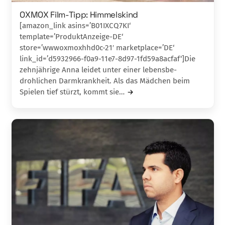
OXMOX Film-Tipp: Himmelskind
[amazon_link asins=’B01IXCQ7KI‘
template=’ProduktAnzeige-DE‘
store=’wwwoxmoxhhd0c-21′ marketplace=’DE‘
link_id=’d5932966-f0a9-11e7-8d97-1fd59a8acfaf‘]Die
zehnjährige Anna leidet unter einer lebensbe­
drohlichen Darmkrankheit. Als das Mädchen beim
Spielen tief stürzt, kommt sie…