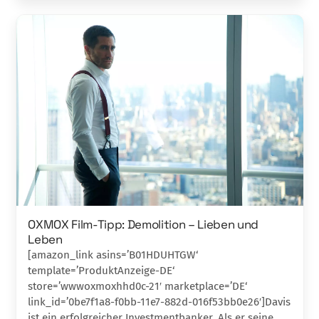
OXMOX Film-Tipp: Demolition – Lieben und
Leben
[amazon_link asins=’B01HDUHTGW‘
template=’ProduktAnzeige-DE‘
store=’wwwoxmoxhhd0c-21′ marketplace=’DE‘
link_id=’0be7f1a8-f0bb-11e7-882d-016f53bb0e26′]Davis
ist ein erfolgreicher Investmentbanker. Als er seine