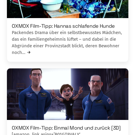
OXMOX Film-Tipp: Hannas schlafende Hunde
Packendes Drama über ein selbstbewusstes Mäd­chen,
das ein Familiengeheimnis lüftet – und dabei in die
Abgründe einer Provinzstadt blickt, deren Be­wohner
noch…
OXMOX Film-Tipp: Einmal Mond und zurück [3D]
[amazon_link asins=’B01GT8VALY‘