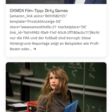
OXMOX Film-Tipp: Dirty Games
[amazon_link asins=’B01HSB2YZC‘
template=’ProduktAnzeige-DE‘
store=’wwwoxmoxhhd0c-21′ marketplace=’DE‘
link_id=’9a149982-f0a9-11e7-b5c8-2ff180acbc11′]Nicht
nur die FIFA und der Fußball sind korrupt: Diese
Hintergrund-Reportage zeigt an Beispielen wie Profi-
Boxen oder…