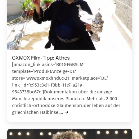
OXMOX Film-Tipp: Athos
[amazon_link asins=’B01GFGBSLM‘
template=’ProduktAnzeige-DE‘
store=’wwwoxmoxhhd0c-21′ marketplace=’DE‘
link_id=’c953c3d1-f0bb-11e7-a21a-
9543738bc67d‘]Dokumentation über die einzige
Mönchsrepublik unseres Planeten: Mehr als 2.000
christlich-orthodo­xe Glaubensbrüder leben auf der
griechischen Halb­insel…