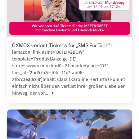
OXMOX verlost Tickets für „SMS Für Dich“!
[amazon_link asins=’B01L1V2BQW‘
template=’ProduktAnzeige-DE‘
store=’wwwoxmoxhhd0c-21′ marketplace=’DE‘
link_id=’2bd57a7e-f0bf-11e7-ab06-
2fb7c3ea0c68′]Inhalt: Clara (Karoline Herfurth) kommt
einfach nicht über den Verlust ihrer großen Liebe Ben
hinweg, der vor…