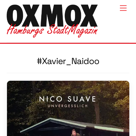
Skip
Men
to
content
#Xavier_Naidoo