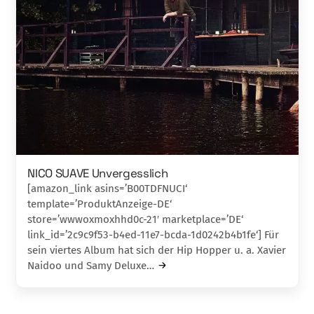
NICO SUAVE Unvergesslich
[amazon_link asins=’B00TDFNUCI‘
template=’ProduktAnzeige-DE‘
store=’wwwoxmoxhhd0c-21′ marketplace=’DE‘
link_id=’2c9c9f53-b4ed-11e7-bcda-1d0242b4b1fe‘] Für
sein viertes Album hat sich der Hip Hop­per u. a. Xavier
Naidoo und Samy Deluxe…