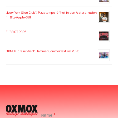
„New York Slice Club“: Pizzatempel öffnet in den Alsterarkaden
im Big-Apple-Stil
ELBRIOT 2026
OXMOX präsentiert: Hammer Sommerfestival 2026
Name
*